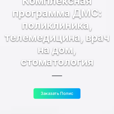
Комплексная
программа ДМС:
поликлиника,
телемедицина, врач
на дом,
стоматология
Заказать Полис