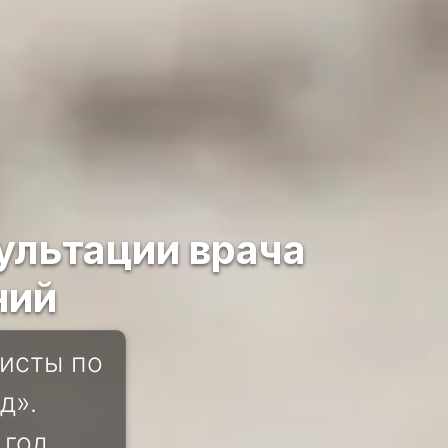
ультации врача
ний
исты по
д».
 год.