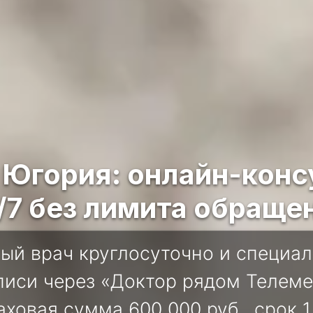
Югория: онлайн-конс
/7 без лимита обраще
ый врач круглосуточно и специал
писи через «Доктор рядом Телеме
ховая сумма 600 000 руб., срок 1