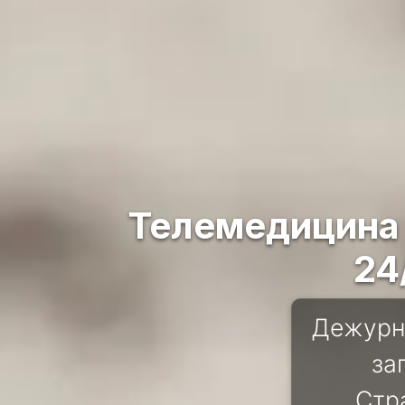
Телемедицина 
24
Дежурн
за
Стра