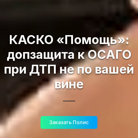
КАСКО «Помощь»:
допзащита к ОСАГО
при ДТП не по вашей
вине
Заказать Полис