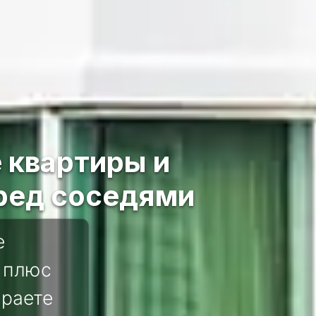
 квартиры и
ред соседями
е
 плюс
ираете