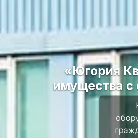
«Югория Кв
имущества с
обор
гражд